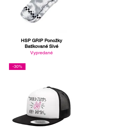
HSP GRIP Ponožky
Rýchle zobrazenie
Batikované Sivé
Vypredané
-30%