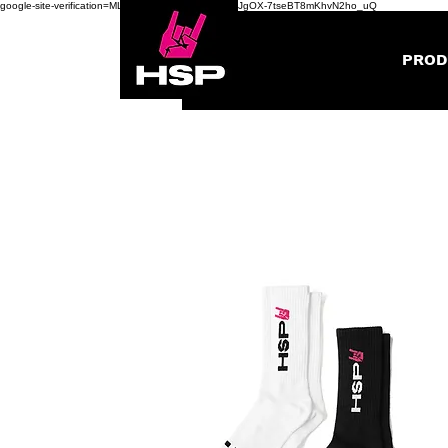
google-site-verification=ML0fWWivSzQBGs8gOHbGJgOX-7tseBT8mKhvN2ho_uQ
PROD