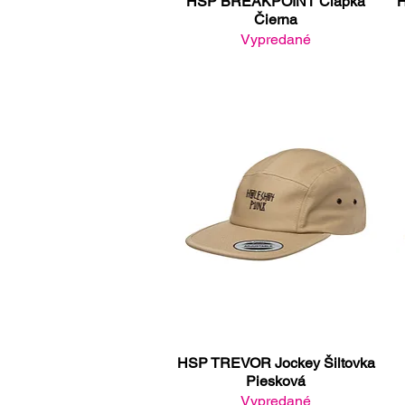
HSP BREAKPOINT Čiapka
H
Rýchle zobrazenie
Čierna
Vypredané
HSP TREVOR Jockey Šiltovka
Rýchle zobrazenie
Piesková
Vypredané