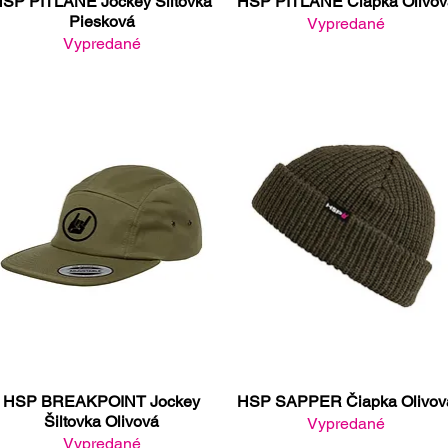
SP PITLANE Jockey Šiltovka
HSP PITLANE Čiapka Olivov
Rýchle zobrazenie
Rýchle zobrazenie
Piesková
Vypredané
Vypredané
HSP BREAKPOINT Jockey
HSP SAPPER Čiapka Olivov
Rýchle zobrazenie
Rýchle zobrazenie
Šiltovka Olivová
Vypredané
Vypredané