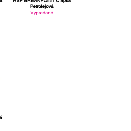
á
HSP BREAKPOINT Čiapka
Rýchle zobrazenie
Petrolejová
Vypredané
á