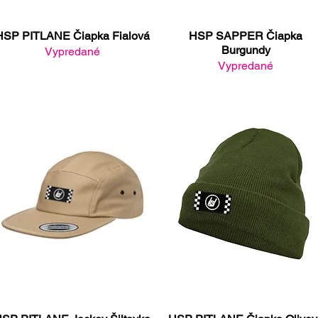
HSP PITLANE Čiapka Fialová
HSP SAPPER Čiapka
Rýchle zobrazenie
Rýchle zobrazenie
Burgundy
Vypredané
Vypredané