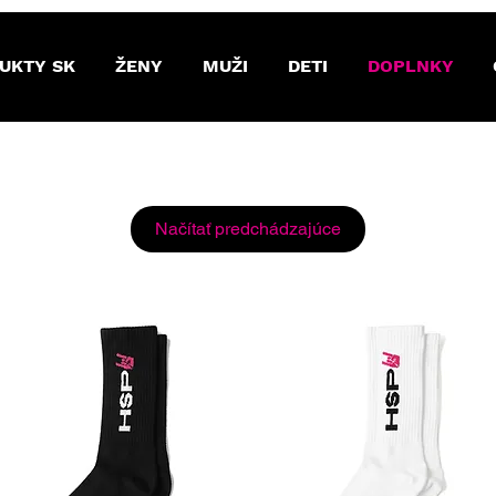
UKTY SK
ŽENY
MUŽI
DETI
DOPLNKY
Načítať predchádzajúce