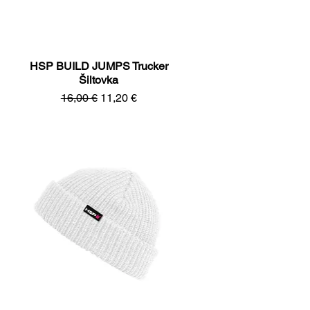
HSP BUILD JUMPS Trucker
Rýchle zobrazenie
Šiltovka
Normálna cena
Zľavnená cena
16,00 €
11,20 €