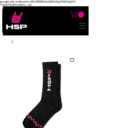
google-site-verification=ML0fWWivSzQBGs8gOHbGJgOX-
7tseBT8mKhvN2ho_uQ