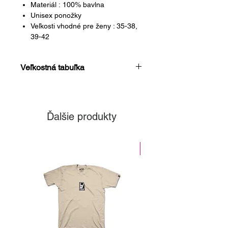
Materiál : 100% bavlna
Unisex ponožky
Veľkosti vhodné pre ženy : 35-38,
39-42
Veľkostná tabuľka
Veľkosť
Veľkosť
Veľkosť
(EUR)
(US)
(cm)
Ďalšie produkty
35 - 38
3 - 6
22 - 25
39 - 42
7 - 9
26 - 28
-30%
43 - 47
10 - 13
29 - 31