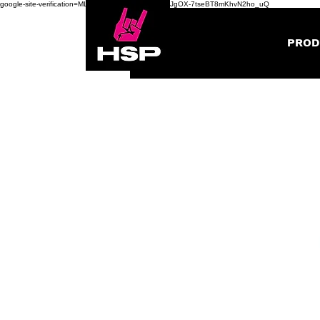
google-site-verification=ML0fWWivSzQBGs8gOHbGJgOX-7tseBT8mKhvN2ho_uQ
PROD