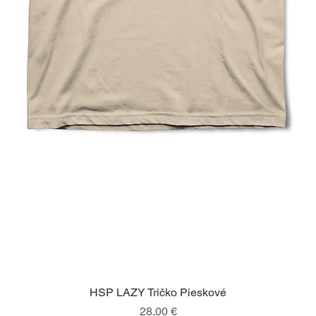
HSP LAZY Tričko Pieskové
Rýchle zobrazenie
Cena
28,00 €