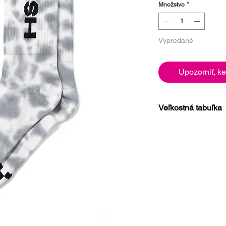
Množstvo
*
Vypredané
Upozorniť, ke
Veľkostná tabuľka
Veľkosť (EUR)
35 - 38
39 - 42
43 - 47