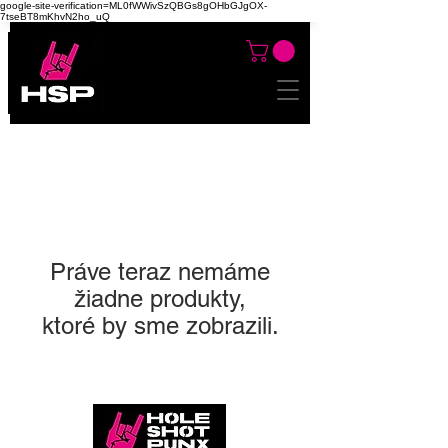
google-site-verification=ML0fWWivSzQBGs8gOHbGJgOX-
7tseBT8mKhvN2ho_uQ
Práve teraz nemáme
žiadne produkty,
ktoré by sme zobrazili.