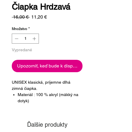
Čiapka Hrdzavá
Normálna
Zľavnená
 16,00 € 
11,20 €
cena
cena
Množstvo
*
Vypredané
Upozorniť, keď bude k dispozícii
UNISEX klasická, príjemne dlhá
zimná čiapka.
Materiál : 100 % akryl (mäkký na
dotyk)
Ďalšie produkty