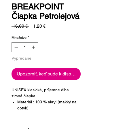
BREAKPOINT
Čiapka Petrolejová
Normálna
Zľavnená
 16,00 € 
11,20 €
cena
cena
Množstvo
*
Vypredané
Upozorniť, keď bude k dispozícii
UNISEX klasická, príjemne dlhá
zimná čiapka.
Materiál : 100 % akryl (mäkký na
dotyk)