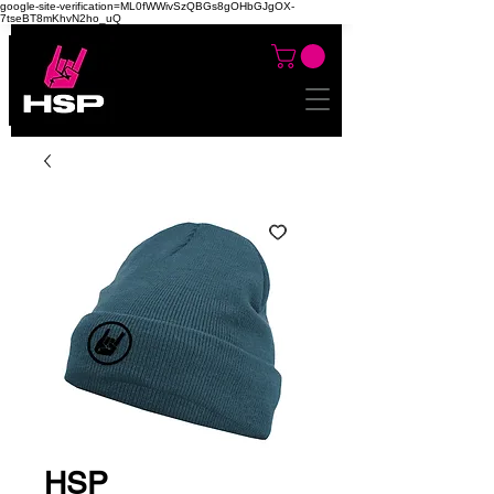
google-site-verification=ML0fWWivSzQBGs8gOHbGJgOX-
7tseBT8mKhvN2ho_uQ
HSP